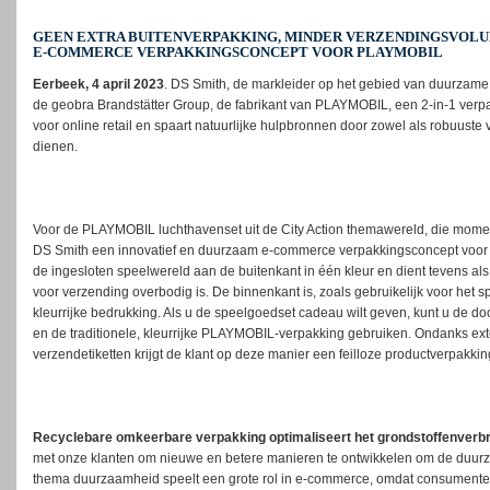
GEEN EXTRA BUITENVERPAKKING, MINDER VERZENDINGSVOLUM
E-COMMERCE VERPAKKINGSCONCEPT VOOR PLAYMOBIL
Eerbeek, 4 april 2023
. DS Smith, de markleider op het gebied van duurzam
de geobra Brandstätter Group, de fabrikant van PLAYMOBIL, een 2-in-1 verpa
voor online retail en spaart natuurlijke hulpbronnen door zowel als robuus
dienen.
Voor de PLAYMOBIL luchthavenset uit de City Action themawereld, die moment
DS Smith een innovatief en duurzaam e-commerce verpakkingsconcept voor 
de ingesloten speelwereld aan de buitenkant in één kleur en dient tevens a
voor verzending overbodig is. De binnenkant is, zoals gebruikelijk voor het
kleurrijke bedrukking. Als u de speelgoedset cadeau wilt geven, kunt u de
en de traditionele, kleurrijke PLAYMOBIL-verpakking gebruiken. Ondanks ext
verzendetiketten krijgt de klant op deze manier een feilloze productverpakki
Recyclebare omkeerbare verpakking optimaliseert het grondstoffenverbr
met onze klanten om nieuwe en betere manieren te ontwikkelen om de duurz
thema duurzaamheid speelt een grote rol in e-commerce, omdat consumente