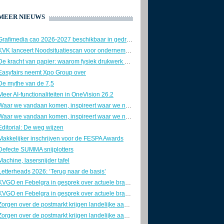
MEER NIEUWS
Grafimedia cao 2026-2027 beschikbaar in gedrukte vorm
KVK lanceert Noodsituatiescan voor ondernemers
De kracht van papier: waarom fysiek drukwerk nog altijd onmisbaar is
Easyfairs neemt Xpo Group over
De mythe van de 7,5
Meer AI-functionaliteiten in OneVision 26.2
Waar we vandaan komen, inspireert waar we naartoe gaan
Waar we vandaan komen, inspireert waar we naartoe gaan
Editorial: De weg wijzen
Makkelijker inschrijven voor de FESPA Awards
Defecte SUMMA snijplotters
Machine, lasersnijder tafel
Letterheads 2026: ‘Terug naar de basis’
KVGO en Febelgra in gesprek over actuele brancheontwikkelingen
KVGO en Febelgra in gesprek over actuele brancheontwikkelingen
Zorgen over de postmarkt krijgen landelijke aandacht
Zorgen over de postmarkt krijgen landelijke aandacht