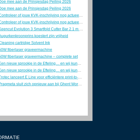
Doe mee aan de Prinsjesdag Peiling 2026
Doe mee aan de Prinsjesdag Peiling 2026
Controleer of jouw KVK-inschrijving nog actueel is
Controleer of jouw KVK-inschrijving nog actueel is
Keencut Evolution 3 Smartfold Cutter Bar 2.1 m – z.g.a.n.
Augurkenkroonprins koestert zijn vrijheid
Cleaning cartridge Solvent Ink
50W fiberlaser graveermachine
50W fiberlaser graveermachine – complete set
Een nieuw sprookje in de Efteling… en wij kunnen niet wachten!
Een nieuw sprookje in de Efteling… en wij kunnen niet wachten!
Trotec lanceert E Line voor efficiëntere print-to-cut-productie in sign en display
Pragmeta sluit zich opnieuw aan bij Ghent Workgroup
ORMATIE