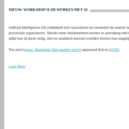
NIEUW: WORKSHOP SLIM WERKEN MET AI
Artificial Intelligence (AI) ontwikkelt zich razendsnel en verandert de mani
processen organiseren. Steeds meer medewerkers komen in aanraking met AI
altijd hoe zij deze veilig, slim en praktisch kunnen inzetten binnen hun dag
The post
Nieuw: Workshop Slim werken met AI
appeared first on
KVGO
.
Lees Meer