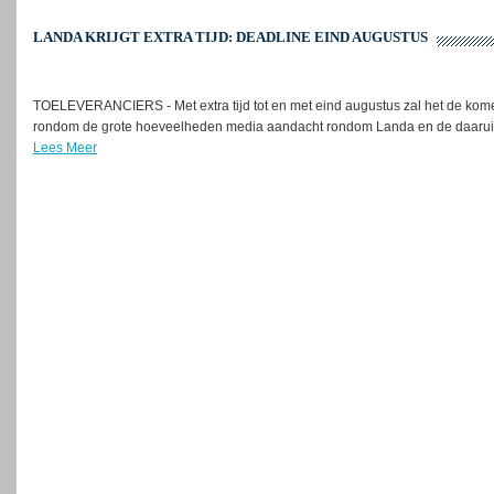
LANDA KRIJGT EXTRA TIJD: DEADLINE EIND AUGUSTUS
TOELEVERANCIERS - Met extra tijd tot en met eind augustus zal het de kome
rondom de grote hoeveelheden media aandacht rondom Landa en de daaruit 
Lees Meer