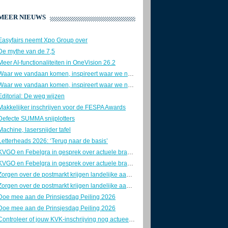
MEER NIEUWS
Easyfairs neemt Xpo Group over
De mythe van de 7,5
Meer AI-functionaliteiten in OneVision 26.2
Waar we vandaan komen, inspireert waar we naartoe gaan
Waar we vandaan komen, inspireert waar we naartoe gaan
Editorial: De weg wijzen
Makkelijker inschrijven voor de FESPA Awards
Defecte SUMMA snijplotters
Machine, lasersnijder tafel
Letterheads 2026: ‘Terug naar de basis’
KVGO en Febelgra in gesprek over actuele brancheontwikkelingen
KVGO en Febelgra in gesprek over actuele brancheontwikkelingen
Zorgen over de postmarkt krijgen landelijke aandacht
Zorgen over de postmarkt krijgen landelijke aandacht
Doe mee aan de Prinsjesdag Peiling 2026
Doe mee aan de Prinsjesdag Peiling 2026
Controleer of jouw KVK-inschrijving nog actueel is