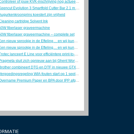
Controleer of jouw KVK-inschrijving nog actueel is
Keencut Evolution 3 Smartfold Cutter Bar 2.1 m – z.g.a.n.
Augurkenkroonprins koestert zijn vrijheid
Cleaning cartridge Solvent Ink
50W fiberlaser graveermachine
50W fiberlaser graveermachine – complete set
Een nieuw sprookje in de Efteling… en wij kunnen niet wachten!
Een nieuw sprookje in de Efteling… en wij kunnen niet wachten!
Trotec lanceert E Line voor efficiëntere print-to-cut-productie in sign en display
Pragmeta sluit zich opnieuw aan bij Ghent Workgroup
Brother combineert DTG en DTF in nieuwe GTX300
Vergoedingsregeling WIA-fouten start op 1 september
Overname Premium Paper en BPA door IPP afgerond
ORMATIE