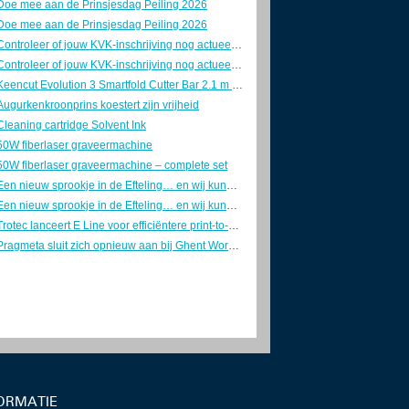
Doe mee aan de Prinsjesdag Peiling 2026
Doe mee aan de Prinsjesdag Peiling 2026
Controleer of jouw KVK-inschrijving nog actueel is
Controleer of jouw KVK-inschrijving nog actueel is
Keencut Evolution 3 Smartfold Cutter Bar 2.1 m – z.g.a.n.
Augurkenkroonprins koestert zijn vrijheid
Cleaning cartridge Solvent Ink
50W fiberlaser graveermachine
50W fiberlaser graveermachine – complete set
Een nieuw sprookje in de Efteling… en wij kunnen niet wachten!
Een nieuw sprookje in de Efteling… en wij kunnen niet wachten!
Trotec lanceert E Line voor efficiëntere print-to-cut-productie in sign en display
Pragmeta sluit zich opnieuw aan bij Ghent Workgroup
ORMATIE