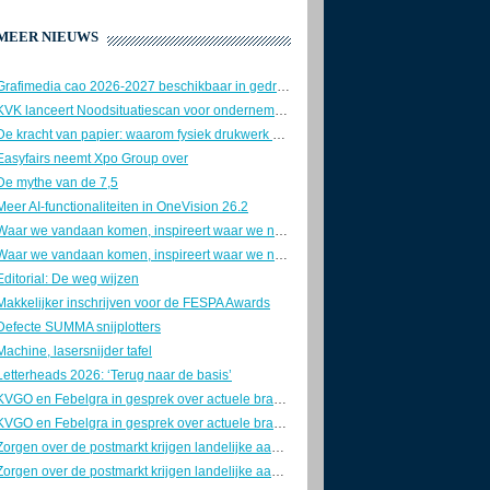
MEER NIEUWS
Grafimedia cao 2026-2027 beschikbaar in gedrukte vorm
KVK lanceert Noodsituatiescan voor ondernemers
De kracht van papier: waarom fysiek drukwerk nog altijd onmisbaar is
Easyfairs neemt Xpo Group over
De mythe van de 7,5
Meer AI-functionaliteiten in OneVision 26.2
Waar we vandaan komen, inspireert waar we naartoe gaan
Waar we vandaan komen, inspireert waar we naartoe gaan
Editorial: De weg wijzen
Makkelijker inschrijven voor de FESPA Awards
Defecte SUMMA snijplotters
Machine, lasersnijder tafel
Letterheads 2026: ‘Terug naar de basis’
KVGO en Febelgra in gesprek over actuele brancheontwikkelingen
KVGO en Febelgra in gesprek over actuele brancheontwikkelingen
Zorgen over de postmarkt krijgen landelijke aandacht
Zorgen over de postmarkt krijgen landelijke aandacht